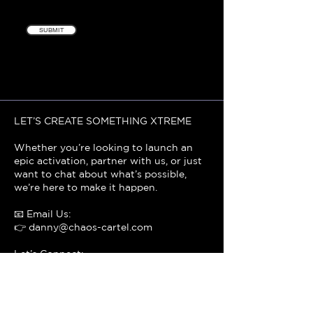
SUBMIT
LET’S CREATE SOMETHING XTREME
Whether you’re looking to launch an
epic activation, partner with us, or just
want to chat about what’s possible,
we’re here to make it happen.
📧 Email Us:
👉
danny@chaos-cartel.com
Let’s Connect:
Drop us a message, and let’s start
planning your next viral moment.